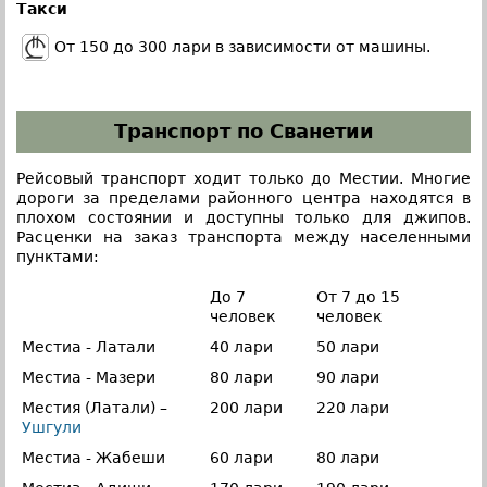
Такси
От 150 до 300 лари в зависимости от машины.
Транспорт по Сванетии
Рейсовый транспорт ходит только до Местии. Многие
дороги за пределами районного центра находятся в
плохом состоянии и доступны только для джипов.
Расценки на заказ транспорта между населенными
пунктами:
До 7
От 7 до 15
человек
человек
Местиа - Латали
40 лари
50 лари
Местиа - Мазери
80 лари
90 лари
Местия (Латали) –
200 лари
220 лари
Ушгули
Местиа - Жабеши
60 лари
80 лари