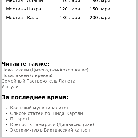
Местиа - Адиши
170 лари
190 лари
Местиа - Накра
120 лари
150 лари
Местиа - Кала
180 лари
200 лари
Читайте также:
Нокалакеви (Цихегоджи-Археополис)
Нокалакеви (деревня)
Семейный Гастро-отель Лалета
Ушгули
За последнее время:
Каспский муниципалитет
Список статей по Шида-Картли
Пiтаретi
Крепость Тамариси (Джавахисцихе)
Экстрим-тур в Биртвисский каньон