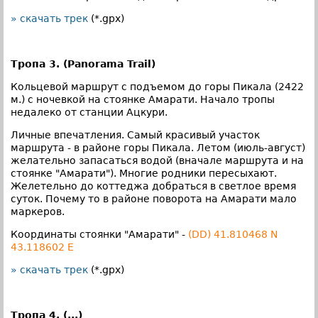
» скачать трек
(*.gpx)
Тропа 3. (Panorama Trail)
Кольцевой маршрут с подъемом до горы Пикала (2422
м.) с ночевкой на стоянке Амарати. Начало тропы
недалеко от станции Ацкури.
Личные впечатления. Самый красивый участок
маршрута - в районе горы Пикала. Летом (июль-август)
желательно запасаться водой (вначале маршрута и на
стоянке "Амарати"). Многие родники пересыхают.
Желетельно до коттеджа добраться в светлое время
суток. Почему то в районе поворота на Амарати мало
маркеров.
Координаты стоянки "Амарати" -
(DD) 41.810468 N
43.118602 E
» скачать трек
(*.gpx)
Тропа 4. (...)