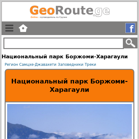
Национальный парк Боржоми-Харагаули
Регион Самцхе-Джавахети
Заповедники
Треки
Национальный парк Боржоми-
Харагаули