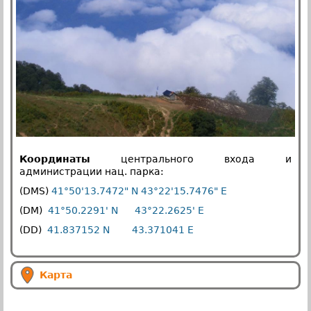
Координаты
центрального входа и
администрации нац. парка:
(DMS)
41°50'13.7472" N 43°22'15.7476" E
(DM)
41°50.2291' N 43°22.2625' E
(DD)
41.837152 N 43.371041 E
Карта