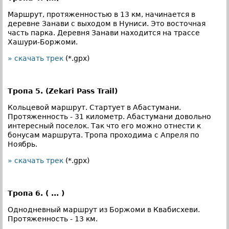
Маршрут, протяженностью в 13 км, начинается в
деревне Занави с выходом в Нуниси. Это восточная
часть парка. Деревня Занави находится на трассе
Хашури-Боржоми.
» скачать трек
(*.gpx)
Тропа 5. (Zekari Pass Trail)
Кольцевой маршрут. Стартует в Абастумани.
Протяженность - 31 километр. Абастумани довольно
интересный поселок. Так что его можно отнести к
бонусам маршрута. Тропа проходима с Апреля по
Ноябрь.
» скачать трек
(*.gpx)
Тропа 6. ( ... )
Однодневный маршрут из Боржоми в Квабисхеви.
Протяженность - 13 км.