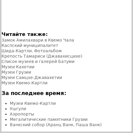
Читайте также:
Замок Амилахвари в Квемо Чала
Каспский муниципалитет
Шида-Картли. Фотоальбом
Крепость Тамариси (Джавахисцихе)
Список музеев и галерей Батуми
Музеи Кахетии
Музеи Грузии
Музеи Самцхе-Джавахетии
Музеи Квемо-Картли
За последнее время:
Музеи Квемо-Картли
Ушгули
Аэропорты
Мегалитические памятники Грузии
Ванкский собор (Аранц Ванк, Паша Ванк)