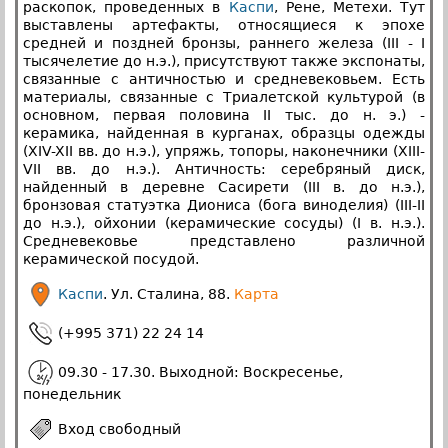
раскопок, проведенных в
Каспи
, Рене, Метехи. Тут
выставлены артефакты, относящиеся к эпохе
средней и поздней бронзы, раннего железа (III - I
тысячелетие до н.э.), присутствуют также экспонаты,
связанные с античностью и средневековьем. Есть
материалы, связанные с Триалетской культурой (в
основном, первая половина II тыс. до н. э.) -
керамика, найденная в курганах, образцы одежды
(XIV-XII вв. до н.э.), упряжь, топоры, наконечники (XIII-
VII вв. до н.э.). Античность: серебряный диск,
найденный в деревне Сасирети (III в. до н.э.),
бронзовая статуэтка Диониса (бога виноделия) (III-II
до н.э.), ойхонии (керамические сосуды) (I в. н.э.).
Средневековье представлено различной
керамической посудой.
Каспи
. Ул. Сталина, 88.
Карта
(+995 371) 22 24 14
09.30 - 17.30. Выходной: Воскресенье,
понедельник
Вход свободный