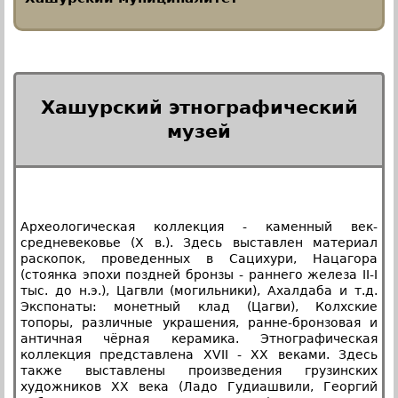
Хашурский этнографический
музей
Археологическая коллекция - каменный век-
средневековье (X в.). Здесь выставлен материал
раскопок, проведенных в Сацихури, Нацагора
(стоянка эпохи поздней бронзы - раннего железа II-I
тыс. до н.э.), Цагвли (могильники), Ахалдаба и т.д.
Экспонаты: монетный клад (Цагви), Колхские
топоры, различные украшения, ранне-бронзовая и
античная чёрная керамика. Этнографическая
коллекция представлена XVII - XX веками. Здесь
также выставлены произведения грузинских
художников XX века (Ладо Гудиашвили, Георгий