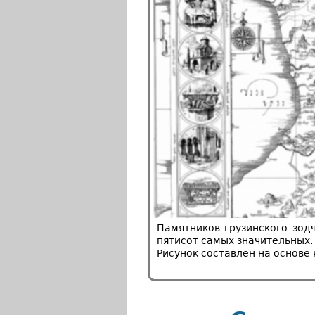
Памятников грузинского зод
пятисот самых значительных.
Рисунок составлен на основе