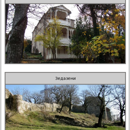
Зедазени