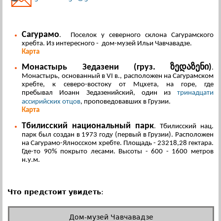
Сагурамо
. Поселок у северного склона Сагурамского
хребта. Из интересного - дом-музей Ильи Чавчавадзе.
Карта
Монастырь Зедазени (груз. ზედაზენი)
.
Монастырь, основанный в VI в., расположен на Сагурамском
хребте, к северо-востоку от Мцхета, на горе, где
пребывал Иоанн Зедазенийский, один из
тринадцати
ассирийских отцов
, проповедовавших в Грузии.
Карта
Тбилисский национальный парк
. Тбилисский нац.
парк был создан в 1973 году (первый в Грузии). Расположен
на Сагурамо-Ялносском хребте. Площадь - 23218,28 гектара.
Где-то 90% покрыто лесами. Высоты - 600 - 1600 метров
н.у.м.
Что предстоит увидеть
:
Дом-музей Чавчавадзе