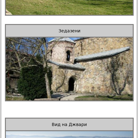
Зедазени
Вид на Джвари