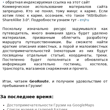
•
обратная индексируемая ссылка на этот сайт
Коммерческое использование материалов сайта
запрещено. Кто не понял, тому минус к карме. Если
хотим плюс к карме, осознаем, что такое "Attribution-
ShareAlike 3.0". Подробности узнаем тут -
en
/
ru
Поскольку изначально ресурс задумывался как
путеводитель, много внимания здесь будет уделено
материалам, призванным облегчить разработку
маршрута путешественникам. Вы сможете найти
краткие описания известных, а порой и малоизвестных
достопримечательностей (некоторым из них будут
посвящены отдельные статьи), координаты, треки.
Постепенно будет пополняться и обновляться
информация касательно гостиниц, хостелов,
транспорта, магазинов снаряжения и прочего.
Итак, читаем
GeoRoute
, и получаем удовольствие от
пребывания в Грузии!
За последнее время:
Достопримечательности Грузии на GoogleMaps
Список музеев и галерей Батуми