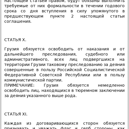
настоящей статьей правом, будут обязаны выполнить
требуемые от них формальности в течении годового
срока со дня вступления в силу упомянутого в
предшествующем пункте 2 настоящей статьи
соглашения.
СТАТЬЯ X.
Грузия обязуется освободить от наказания и от
дальнейшего преследования, судебного или
административного, всех лиц подвергшихся на
территории Грузии таковому преследованию за деяния
совершенные в пользу Российской Социалистической
Федеративной Советской Республики или в пользу
коммунистической партии.
ПРИМЕЧАНИЕ: Грузия обязуется немедленно
освободить лиц, находящихся в тюремном заключении
за деяния указанного выше рода.
СТАТЬЯ XI.
Каждая из договаривающихся сторон обязуется
признавать и уважать флаг и герб стороны, как