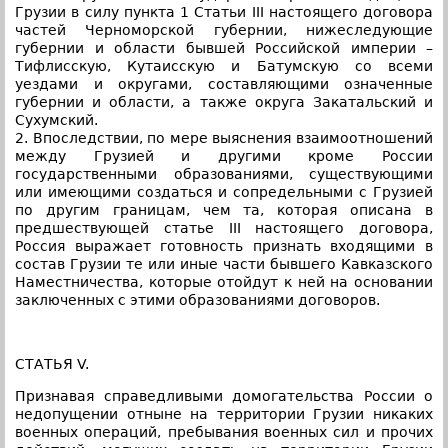
Грузии в силу пункта 1 Статьи III настоящего договора
частей Черноморской губернии, нижеследующие
губернии и области бывшей Российской империи –
Тифлисскую, Кутаисскую и Батумскую со всеми
уездами и округами, составляющими означенные
губернии и области, а также округа Закатальский и
Сухумский.
2. Впоследствии, по мере выяснения взаимоотношений
между Грузией и другими кроме России
государственными образованиями, существующими
или имеющими создаться и сопредельными с Грузией
по другим границам, чем та, которая описана в
предшествующей статье III настоящего договора,
Россия выражает готовность признать входящими в
состав Грузии те или иные части бывшего Кавказского
Наместничества, которые отойдут к ней на основании
заключенных с этими образованиями договоров.
СТАТЬЯ V.
Признавая справедливыми домогательства России о
недопущении отныне на территории Грузии никаких
военных операций, пребывания военных сил и прочих