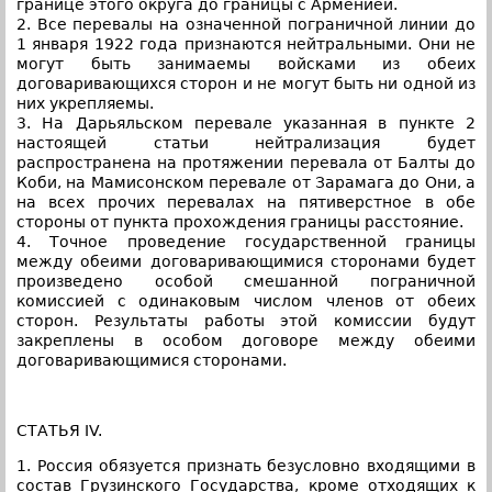
границе этого округа до границы с Арменией.
2. Все перевалы на означенной пограничной линии до
1 января 1922 года признаются нейтральными. Они не
могут быть занимаемы войсками из обеих
договаривающихся сторон и не могут быть ни одной из
них укрепляемы.
3. На Дарьяльском перевале указанная в пункте 2
настоящей статьи нейтрализация будет
распространена на протяжении перевала от Балты до
Коби, на Мамисонском перевале от Зарамага до Они, а
на всех прочих перевалах на пятиверстное в обе
стороны от пункта прохождения границы расстояние.
4. Точное проведение государственной границы
между обеими договаривающимися сторонами будет
произведено особой смешанной пограничной
комиссией с одинаковым числом членов от обеих
сторон. Результаты работы этой комиссии будут
закреплены в особом договоре между обеими
договаривающимися сторонами.
СТАТЬЯ IV.
1. Россия обязуется признать безусловно входящими в
состав Грузинского Государства, кроме отходящих к