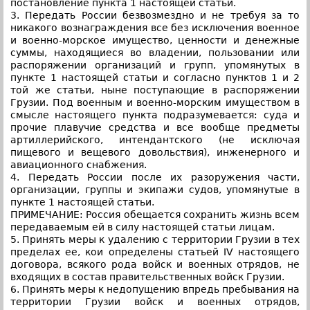
постановление пункта 1 настоящей статьи.
3. Передать России безвозмездно и не требуя за то
никакого вознаграждения все без исключения военное
и военно-морское имущество, ценности и денежные
суммы, находящиеся во владении, пользовании или
распоряжении организаций и групп, упомянутых в
пункте 1 настоящей статьи и согласно пунктов 1 и 2
той же статьи, ныне поступающие в распоряжении
Грузии. Под военным и военно-морским имуществом в
смысле настоящего пункта подразумевается: суда и
прочие плавучие средства и все вообще предметы
артиллерийского, интендантского (не исключая
пищевого и вещевого довольствия), инженерного и
авиационного снабжения.
4. Передать России после их разоружения части,
организации, группы и экипажи судов, упомянутые в
пункте 1 настоящей статьи.
ПРИМЕЧАНИЕ: Россия обещается сохранить жизнь всем
передаваемым ей в силу настоящей статьи лицам.
5. Принять меры к удалению с территории Грузии в тех
пределах ее, кои определены статьей IV настоящего
договора, всякого рода войск и военных отрядов, не
входящих в состав правительственных войск Грузии.
6. Принять меры к недопущению впредь пребывания на
территории Грузии войск и военных отрядов,