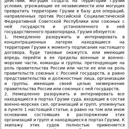
действий, могущих создать на территории Грузии
условия, угрожающие ее независимости или могущих
превратить территорию Грузии в базу для операций,
направленных против Российской Социалистической
Федеративной Советской Республики или союзных с
ней государств и установленного в ней
государственного правопорядка, Грузия обязуется:
1. Немедленно разоружить и интернировать в
концентрационных лагерях находящиеся на
территории Грузии к моменту подписания настоящего
договора, буде таковые окажутся, или имеющие
впредь перейти в ее пределы военные и военно-
морские части, команды и группы, претендующие на
роль правительства России или части ее или на роль
правительств союзных с Россией государств, а равно
представительства и должностные лица, организации
и группы, имеющие своей целью низвержение
правительства России или союзных с ней государств.
2. Немедленно разоружить и интернировать все
находящиеся в портах Грузии суда, входящие в состав
военно-морских сил, организаций и групп, упомянутых
в пункте 1 настоящей статьи, а равно на том или ином
основании состоявших в распоряжении этих
организаций и групп и находящиеся в портах Грузии. К
экипажу этих судов полностью применяется