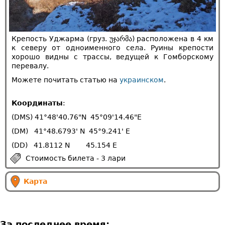
Крепость Уджарма (груз. უჯარმა) расположена в 4 км
к северу от одноименного села. Руины крепости
хорошо видны с трассы, ведущей к Гомборскому
перевалу.
Можете почитать статью на
украинском
.
Координаты
:
(DMS) 41°48'40.76"N 45°09'14.46"E
(DM) 41°48.6793' N 45°9.241' E
(DD) 41.8112 N 45.154 E
Стоимость билета - 3 лари
Карта
За последнее время: