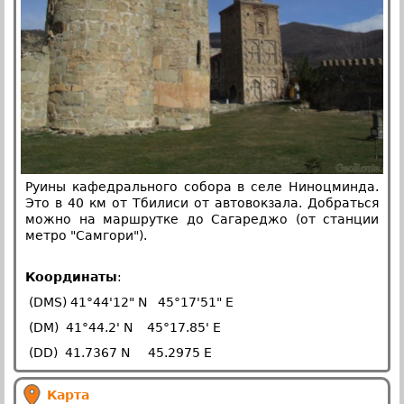
Руины кафедрального собора в селе Ниноцминда.
Это в 40 км от Тбилиси от автовокзала. Добраться
можно на маршрутке до Сагареджо (от станции
метро "Самгори").
Координаты
:
(DMS) 41°44'12" N 45°17'51" E
(DM) 41°44.2' N 45°17.85' E
(DD) 41.7367 N 45.2975 E
Карта