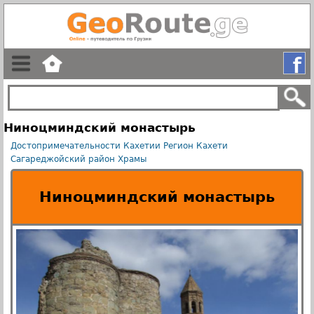
Ниноцминдский монастырь
Достопримечательности Кахетии
Регион Кахети
Сагареджойский район
Храмы
Ниноцминдский монастырь