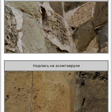
Надпись на асомтаврули