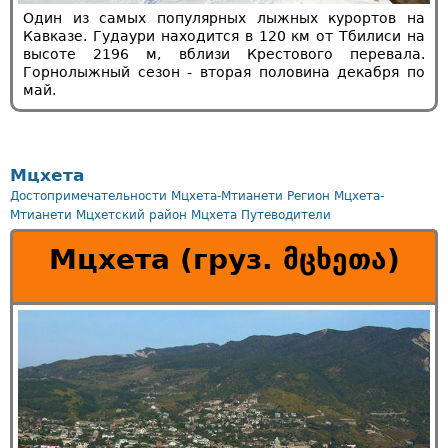
Один из самых популярных лыжных курортов на
Кавказе. Гудаури находится в 120 км от Тбилиси на
высоте 2196 м, вблизи Крестового перевала.
Горнолыжный сезон - вторая половина декабря по
май.
Мцхета
Достопримечательности Мцхета-Мтианети
Регион Мцхета-
Мтианети
Мцхетский район
Мцхета
Путеводители
Мцхета (груз. მცხეთა)