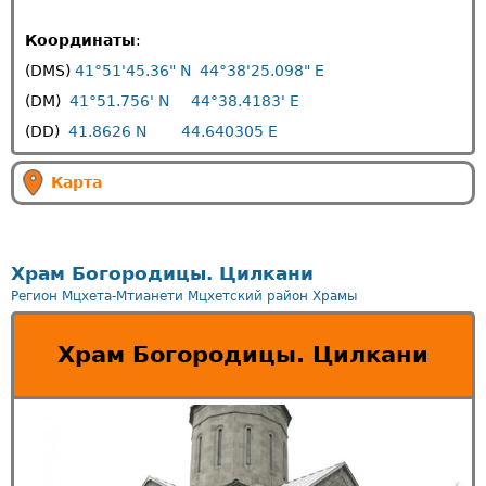
Координаты
:
(DMS)
41°51'45.36" N
44°38'25.098" E
(DM)
41°51.756' N
44°38.4183' E
(DD)
41.8626 N
44.640305 E
Карта
Храм Богородицы. Цилкани
Регион Мцхета-Мтианети
Мцхетский район
Храмы
Храм Богородицы. Цилкани