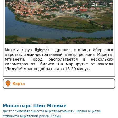
Мцхета (груз. მცხეთა) - древняя столица Иберского
царства, административный центр региона Мцхета-
Мтианети. Город располагается в нескольких
километрах от Тбилиси. На маршрутке от вокзала
"Дидубе" можно добраться за 15-20 минут.
Карта
Монастырь Шио-Мгвиме
Достопримечательности Мцхета-Мтианети
Регион Мцхета-
Мтианети
Мцхетский район
Храмы