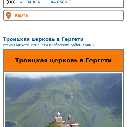
(DD)
41.9496 N
44.6580 E
Карта
Троицкая церковь в Гергети
Регион Мцхета-Мтианети
Казбегский район
Храмы
Троицкая церковь в Гергети