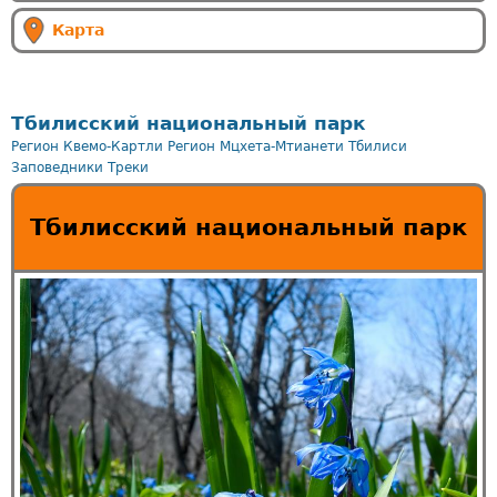
Карта
Тбилисский национальный парк
Регион Квемо-Картли
Регион Мцхета-Мтианети
Тбилиси
Заповедники
Треки
Тбилисский национальный парк