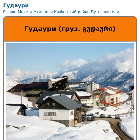
Гудаури
Регион Мцхета-Мтианети
Казбегский район
Путеводители
Гудаури (груз. გუდაური)