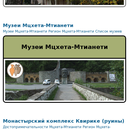
Музеи Мцхета-Мтианети
Музеи Мцхета-Мтианети
Регион Мцхета-Мтианети
Список музеев
Музеи Мцхета-Мтианети
Монастырский комплекс Квирике (руины)
Достопримечательности Мцхета-Мтианети
Регион Мцхета-