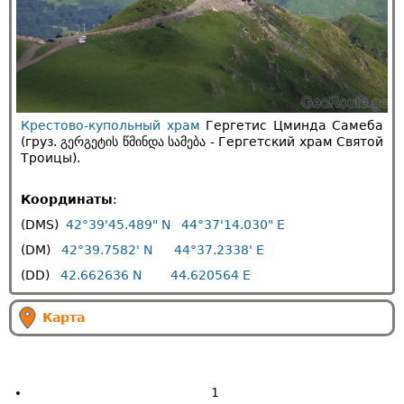
Крестово-купольный храм
Гергетис Цминда Самеба
(груз. გერგეტის წმინდა სამება - Гергетский храм Святой
Троицы).
Координаты
:
(DMS)
42°39'45.489" N
44°37'14.030" E
(DM)
42°39.7582' N
44°37.2338' E
(DD)
42.662636 N
44.620564 E
Карта
1