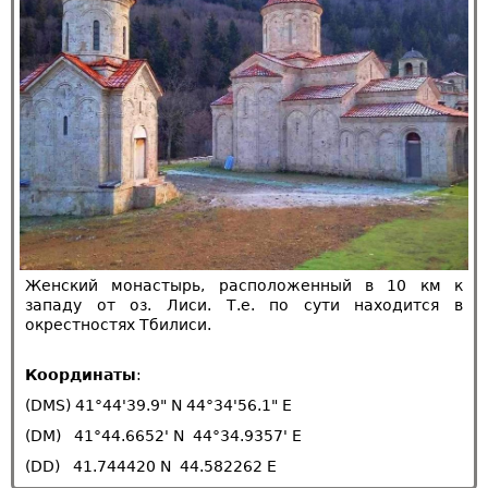
Женский монастырь, расположенный в 10 км к
западу от оз. Лиси. Т.е. по сути находится в
окрестностях Тбилиси.
Координаты
:
(DMS) 41°44'39.9" N 44°34'56.1" E
(DM) 41°44.6652' N 44°34.9357' E
(DD) 41.744420 N 44.582262 E