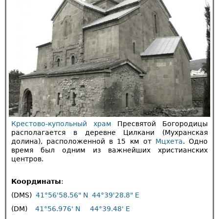
Крестово-купольный храм
Пресвятой Богородицы
располагается в деревне Цилкани (Мухранская
долина), расположенной в 15 км от
Мцхета
. Одно
время был одним из важнейших христианских
центров.
Координаты
:
(DMS)
41°56'58.56" N
44°39'28.8" E
(DM)
41°56.976' N
44°39.48' E