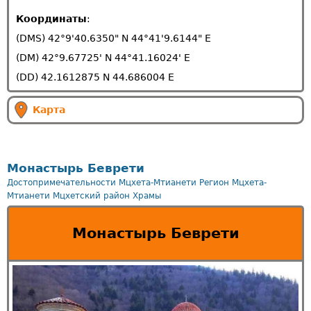
Координаты
:
(DMS) 42°9'40.6350" N 44°41'9.6144" E
(DM) 42°9.67725' N 44°41.16024' E
(DD) 42.1612875 N 44.686004 E
Карта
Монастырь Беврети
Достопримечательности Мцхета-Мтианети
Регион Мцхета-
Мтианети
Мцхетский район
Храмы
Монастырь Беврети