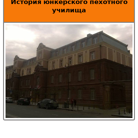
История юнкерского пехотного
училища