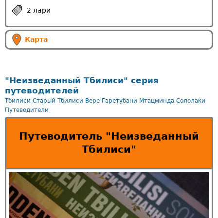
2 лари
Карта
"Неизведанный Тбилиси" серия
путеводителей
Тбилиси
Старый Тбилиси
Вере
Гаретубани
Мтацминда
Сололаки
Путеводители
Путеводитель "Неизведанный
Тбилиси"