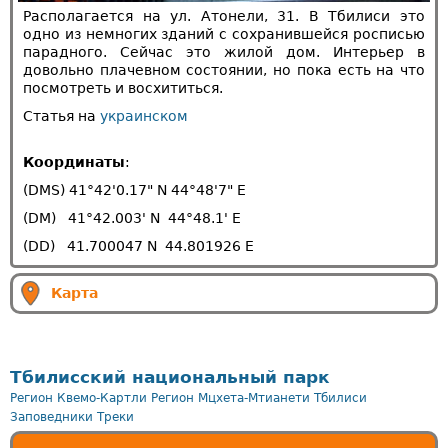
Располагается на ул. Атонели, 31. В Тбилиси это
одно из немногих зданий с сохранившейся росписью
парадного. Сейчас это жилой дом. Интерьер в
довольно плачевном состоянии, но пока есть на что
посмотреть и восхититься.
Статья на
украинском
Координаты
:
(DMS) 41°42'0.17" N 44°48'7" E
(DM) 41°42.003' N 44°48.1' E
(DD) 41.700047 N 44.801926 E
Карта
Тбилисский национальный парк
Регион Квемо-Картли
Регион Мцхета-Мтианети
Тбилиси
Заповедники
Треки