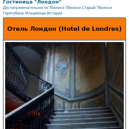
Гостиница "Лондон"
Достопримечательности Тбилиси
Тбилиси
Старый Тбилиси
Гаретубани
Мтацминда
История
Отель Лондон (Hotel de Londres)