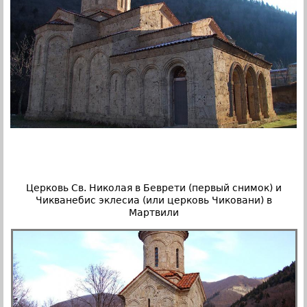
Церковь Св. Николая в Беврети (первый снимок) и
Чикванебис эклесиа (или церковь Чиковани) в
Мартвили