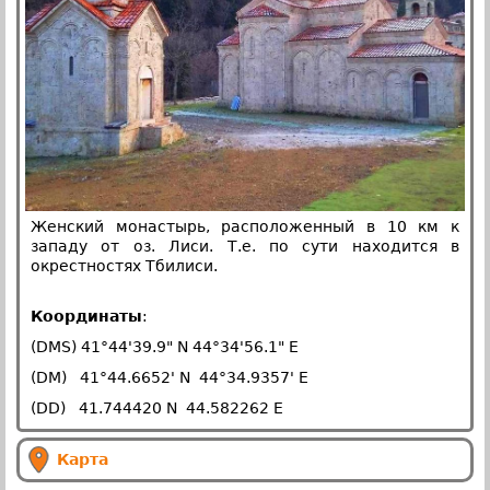
Женский монастырь, расположенный в 10 км к
западу от оз. Лиси. Т.е. по сути находится в
окрестностях Тбилиси.
Координаты
:
(DMS) 41°44'39.9" N 44°34'56.1" E
(DM) 41°44.6652' N 44°34.9357' E
(DD) 41.744420 N 44.582262 E
Карта