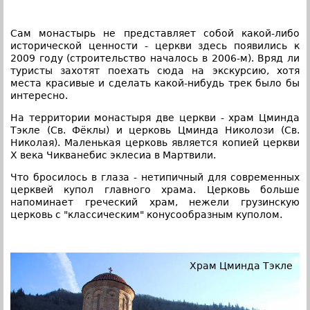
Сам монастырь не представляет собой какой-либо
исторической ценности - церкви здесь появились к
2009 году (строительство началось в 2006-м). Вряд ли
туристы захотят поехать сюда на экскурсию, хотя
места красивые и сделать какой-нибудь трек было бы
интересно.
На территории монастыря две церкви - храм Цминда
Тэкле (Св. Фёклы) и церковь Цминда Николози (Св.
Николая). Маленькая церковь является копией церкви
X века Чикванебис эклесиа в Мартвили.
Что бросилось в глаза - нетипичный для современных
церквей купол главного храма. Церковь больше
напоминает греческий храм, нежели грузинскую
церковь с "классическим" конусообразным куполом.
Храм Цминда Тэкле