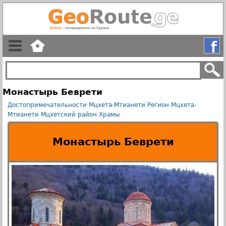
Монастырь Беврети
Достопримечательности Мцхета-Мтианети
Регион Мцхета-
Мтианети
Мцхетский район
Храмы
Монастырь Беврети