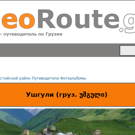
стийский район
Путеводители
Фотоальбомы
Ушгули (груз. უშგული)