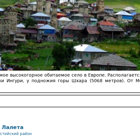
 самое высокогорное обитаемое село в Европе. Располагает
ки Ингури, у подножия горы Шхара (5068 метров). От М
 Лалета
стийский район