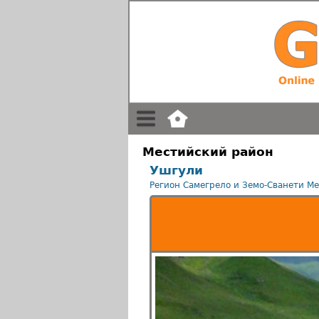
Местийский район
Ушгули
Регион Самегрело и Земо-Сванети
Ме