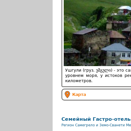
Ушгули (груз. უშგული) - это
уровнем моря, у истоков ре
километров.
Карта
Семейный Гастро-отель
Регион Самегрело и Земо-Сванети
Ме