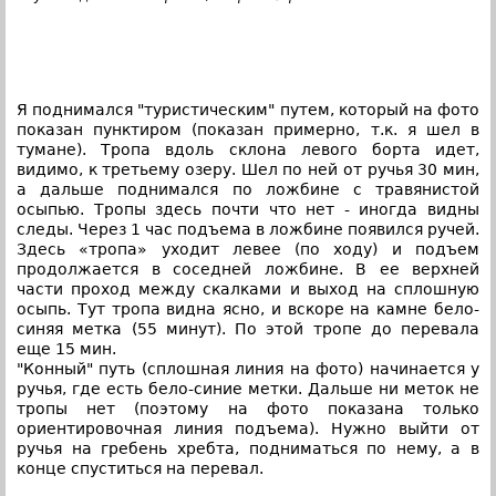
Я поднимался "туристическим" путем, который на фото
показан пунктиром (показан примерно, т.к. я шел в
тумане). Тропа вдоль склона левого борта идет,
видимо, к третьему озеру. Шел по ней от ручья 30 мин,
а дальше поднимался по ложбине с травянистой
осыпью. Тропы здесь почти что нет - иногда видны
следы. Через 1 час подъема в ложбине появился ручей.
Здесь «тропа» уходит левее (по ходу) и подъем
продолжается в соседней ложбине. В ее верхней
части проход между скалками и выход на сплошную
осыпь. Тут тропа видна ясно, и вскоре на камне бело-
синяя метка (55 минут). По этой тропе до перевала
еще 15 мин.
"Конный" путь (сплошная линия на фото) начинается у
ручья, где есть бело-синие метки. Дальше ни меток не
тропы нет (поэтому на фото показана только
ориентировочная линия подъема). Нужно выйти от
ручья на гребень хребта, подниматься по нему, а в
конце спуститься на перевал.