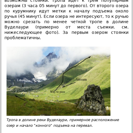
возможны стоянки. Тропа идет к трем популярным
озерам (3 часа 05 минут до первого). От второго озера
по курумнику идут метки к началу подъема около
ручья (45 минут). Если озера не интересуют, то к ручью
можно срезать по менее четкой тропе в долине
Вуделаури (примерно от места съемки. см.
нижеследующее фото). За первым озером стоянки
проблематичны.
Тропа в долине реки Вуделаури, примерное расположение
озер и начало "конного" подъема на перевал.