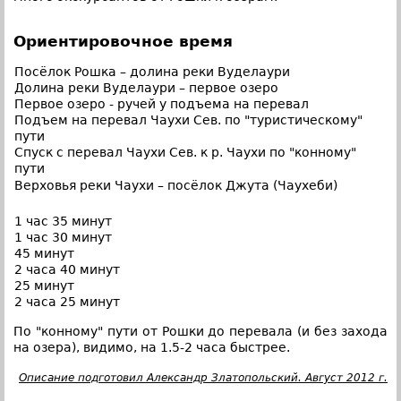
Ориентировочное время
Посёлок Рошка – долина реки Вуделаури
Долина реки Вуделаури – первое озеро
Первое озеро - ручей у подъема на перевал
Подъем на перевал Чаухи Сев. по "туристическому"
пути
Спуск с перевал Чаухи Сев. к р. Чаухи по "конному"
пути
Верховья реки Чаухи – посёлок Джута (Чаухеби)
1 час 35 минут
1 час 30 минут
45 минут
2 часа 40 минут
25 минут
2 часа 25 минут
По "конному" пути от Рошки до перевала (и без захода
на озера), видимо, на 1.5-2 часа быстрее.
Описание подготовил Александр Златопольский. Август 2012 г.