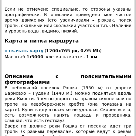
Если не отмечено специально, то стороны указаны
орографически. В описании приведено мое чистое
время движения (его увеличивали – рюкзак, поиск
тропы, скальный или скользкий участок и т.п.). Наличие
и уровень воды, видимо, низкий.
Карта и нитка маршрута
» скачать карту
(
1200x765 px, 0.95 Mb
)
Масштаб
1:5000
, клетка на карте -
1 км
.
Описание с пояснительными
фотографиями
В небольшой поселок Рошка (1950 м) от дороги
Барисахо – Гудани (1440 м.) можно подняться вдоль
реки Кмости. 5 км по дороге на правом склоне или по
тропе на левобережном хребте (она показана на
карте). Купить еду в поселке не удалось. Скорее всего,
есть возможность нанять лошадь и проводника,
слышал, что есть гестхауз.
Вверх по долине реки Рошка от поселка идет три
тропы (к разным перевалам, которые ведут к рекам