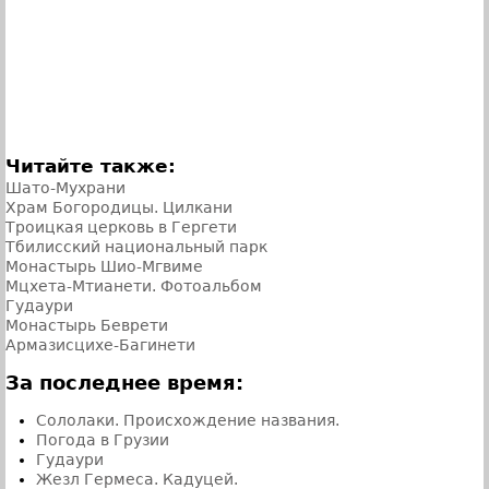
Читайте также:
Шато-Мухрани
Храм Богородицы. Цилкани
Троицкая церковь в Гергети
Тбилисский национальный парк
Монастырь Шио-Мгвиме
Мцхета-Мтианети. Фотоальбом
Гудаури
Монастырь Беврети
Армазисцихе-Багинети
За последнее время:
Сололаки. Происхождение названия.
Погода в Грузии
Гудаури
Жезл Гермеса. Кадуцей.