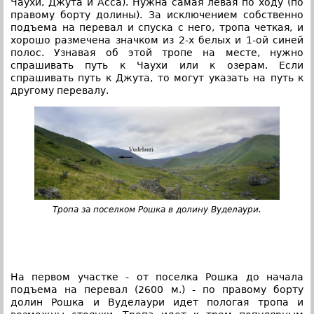
Чаухи, Джута и Асса). Нужна самая левая по ходу (по
правому борту долины). За исключением собственно
подъема на перевал и спуска с него, тропа четкая, и
хорошо размечена значком из 2-х белых и 1-ой синей
полос. Узнавая об этой тропе на месте, нужно
спрашивать путь к Чаухи или к озерам. Если
спрашивать путь к Джута, то могут указать на путь к
другому перевалу.
Тропа за поселком Рошка в долину Вуделаури.
На первом участке - от поселка Рошка до начала
подъема на перевал (2600 м.) - по правому борту
долин Рошка и Вуделаури идет пологая тропа и