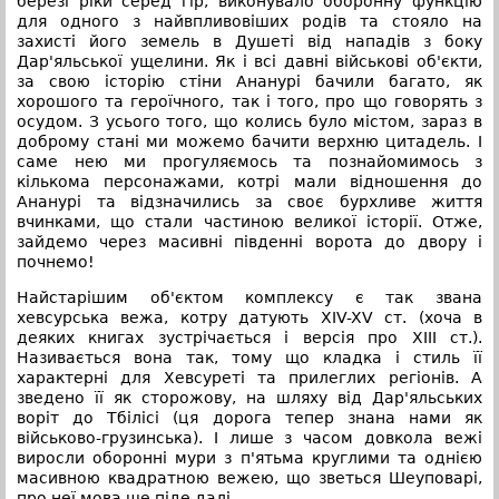
березі ріки серед гір, виконувало оборонну функцію
для одного з найвпливовіших родів та стояло на
захисті його земель в Душеті від нападів з боку
Дар'яльської ущелини. Як і всі давні військові об'єкти,
за свою історію стіни Ананурі бачили багато, як
хорошого та героїчного, так і того, про що говорять з
осудом. З усього того, що колись було містом, зараз в
доброму стані ми можемо бачити верхню цитадель. І
саме нею ми прогуляємось та познайомимось з
кількома персонажами, котрі мали відношення до
Ананурі та відзначились за своє бурхливе життя
вчинками, що стали частиною великої історії. Отже,
зайдемо через масивні південні ворота до двору і
почнемо!
Найстарішим об'єктом комплексу є так звана
хевсурська вежа, котру датують XIV-XV ст. (хоча в
деяких книгах зустрічається і версія про XIII ст.).
Називається вона так, тому що кладка і стиль її
характерні для Хевсуреті та прилеглих регіонів. А
зведено її як сторожову, на шляху від Дар'яльських
воріт до Тбілісі (ця дорога тепер знана нами як
військово-грузинська). І лише з часом довкола вежі
виросли оборонні мури з п'ятьма круглими та однією
масивною квадратною вежею, що зветься Шеуповарі,
про неї мова ще піде далі.