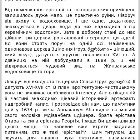
Від помешкання еріставі та господарських приміщень
залишилось дуже мало, це практично руїни. Ліворуч
від входу є водосховище, і ще одне, додаткове,
знаходиться в дворі, вода до них надходила з гір
керамічним водогоном. Зате в доброму стані до нас
дійшли три церкви, розташовані в середині цитаделі.
Всі вони стоять поруч на одній осі. Найменша,
однонавова церква Зцілення (груз. მკურნალი – цілющий,
який лікує), датується другою половиною XVI ст. А
дзвіницю на ній добудували в 1689 р. З неї
відкривається чудовий вид на Жинвальське
водосховище та гори.
Ліворуч від входу стоїть церква Спаса (груз. ღვთაების). ЇЇ
датують XVI-XVII ст. В плані архітектурно-мистецькому
вона не викликає особливого інтересу. Але в південній
її частині знаходимо цікавий історичний артефакт:
надгробний напис. І розповідає він нам, що пам'ятник
цей у 1674 р. звела Аннаханум Абашидзе на могилі
свого чоловіка Мдіванбега Едішера, брата ерістава
Отара та сина ерістава Георгія. І якщо Ви дочитали до
цього місця, то напевне вже втретє задались
питанням, хто ж такі "еріставі"? Цим титулом, що
звучить для нашого вуха екзотично, називались