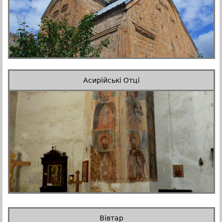
Асирійські Отці
Вівтар