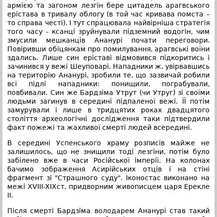
армією та загоном лезгін бере цитадель арагвського
ерістава в тривалу облогу (в той час кривава помста –
то справа честі). І тут спрацювала найвірніша стратегія
того часу - ксанці зруйнували підземний водогін, чим
змусили мешканців Ананурі почати переговори.
Повіривши обіцянкам про помилування, арагвські воїни
здались. Лише син еріставі відмовився підкоритись і
зачинився у вежі Шеуповарі. Нападники ж, увірвавшись
на територію Ананурі, зробили те, що зазвичай робили
всі підлі нападники: понищили, пограбували,
повбивали. Син же Бардзіма Утрут (чи Утруг) зі своїми
людьми загинув в середині підпаленої вежі. ЇЇ потім
замурували і лише в тридцятих роках двадцятого
століття археологічні дослідження таки підтвердили
факт пожежі та жахливої смерті людей всередині.
В середині Успенського храму розписів майже не
залишилось, що не знищили тоді лезгіни, потім було
забілено вже в часи Російської імперії. На колонах
бачимо зображення Асирійських отців і на стіні
фрагмент зі "Страшного суду". Іконостас виконано на
межі XVIII-XIXст. придворним живописцем царя Ерекле
II.
Після смерті Бардзіма володарем Ананурі став такий