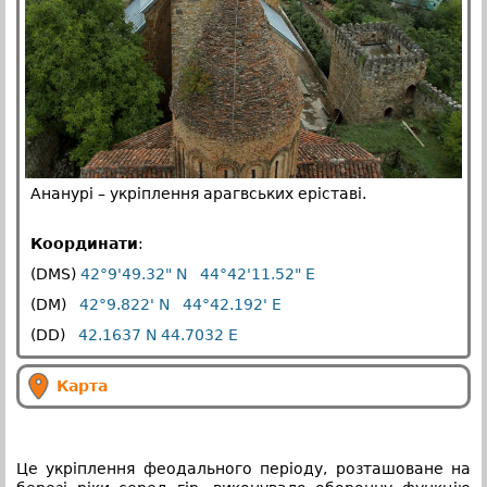
Ананурі – укріплення арагвських еріставі.
Координати
:
(DMS)
42°9'49.32" N 44°42'11.52" E
(DM)
42°9.822' N 44°42.192' E
(DD)
42.1637 N 44.7032 E
Карта
Це укріплення феодального періоду, розташоване на