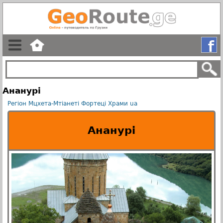
Ананурi
Регіон Мцхета-Мтіанеті
Фортецi
Храми
ua
Ананурi