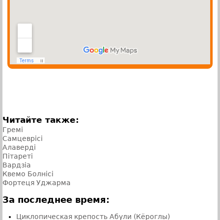
Читайте также:
Гремi
Самцеврісі
Алаверді
Пiтаретi
Вардзіа
Квемо Болнісі
Фортеця Уджарма
За последнее время:
Циклопическая крепость Абули (Кёроглы)