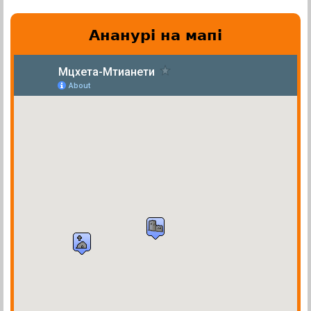
Ананурi на мапi