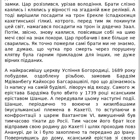
замки. Цар розізлився, урізав володіння. Брати слізно
каялись і клялись у вірності на згаданій вже реліквії. А
тоді вирішили посадити на трон Ерекле (спадкоємця
кахетинської гілки), котрого, перед тим як покинути
цей світ, намагався посадити на трон їх дядечко Заал.
Потім, звісно, знову каялися, повісивши собі на шию
мечі свої на знак покори. Цар пробачив і вже більше не
сварились. Як точно померли самі брати ми не знаємо,
але думаю, що чутка про смерть через порушену
клятву була гарним прикладом для інших, не дуже
вірних підданих.
А найкрасивішу церкву Успіння Богородиці, 1689 року
побудови, оздоблену різьбою, замовив Бардзім
Мдіванбегу Кайхосро Багсарашвілі, про що дізнаємось
із напису на самій будівлі, ліворуч від входу. Самого ж
ерістава Бардзіма було вбито у 1739 році ксанським
еріставом Шанше. А передували цьому наступні події.
Шанше, періодично то воюючи з кизилбашами
(мусульманські племена в Кахеті), то вступаючи в
конфронтації з царем Вахтангом VI, вимушений був
тимчасово тікати до Росії. Тим часом його брат Ієсе
відправив свою родину до Кахеті і шлях проходив повз
Ананурі, де їх і було захоплено та передано до Ірану.
Повернувшись до дому, ксанський ерістав зі своєю