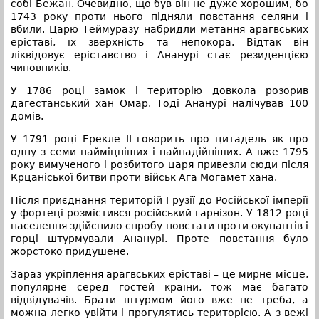
собі Бежан. Очевидно, що був він не дуже хорошим, бо
1743 року проти нього підняли повстання селяни і
вбили. Царю Теймуразу набридли метання арагвських
еріставі, їх зверхність та непокора. Відтак він
ліквідовує еріставство і Ананурі стає резиденцією
чиновників.
У 1786 році замок і територію довкола розорив
дагестанський хан Омар. Тоді Ананурі налічував 100
домів.
У 1791 році Ерекле II говорить про цитадель як про
одну з семи найміцніших і найнадійніших. А вже 1795
року вимученого і розбитого царя привезли сюди після
Крцаніської битви проти військ Ага Могамет хана.
Після приєднання територій Грузії до Російської імперії
у фортеці розмістився російський гарнізон. У 1812 році
населення здійснило спробу повстати проти окупантів і
горці штурмували Ананурі. Проте повстання було
жорстоко придушене.
Зараз укріплення арагвських еріставі – це мирне місце,
популярне серед гостей країни, тож має багато
відвідувачів. Брати штурмом його вже не треба, а
можна легко увійти і прогулятись територією. А з вежі