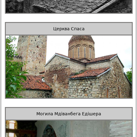
Церква Спаса
Могила Мдіванбега Едішера