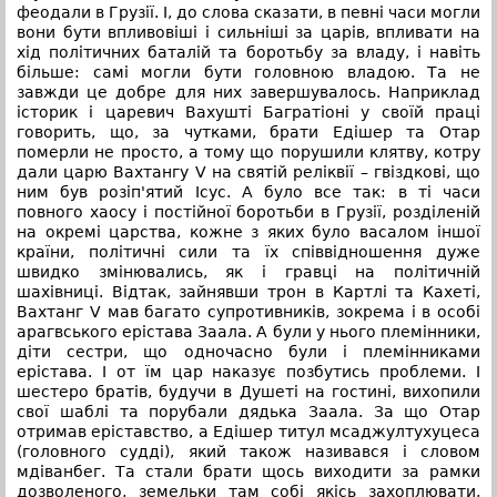
феодали в Грузії. І, до слова сказати, в певні часи могли
вони бути впливовіші і сильніші за царів, впливати на
хід політичних баталій та боротьбу за владу, і навіть
більше: самі могли бути головною владою. Та не
завжди це добре для них завершувалось. Наприклад
історик і царевич Вахушті Багратіоні у своїй праці
говорить, що, за чутками, брати Едішер та Отар
померли не просто, а тому що порушили клятву, котру
дали царю Вахтангу V на святій реліквії – гвіздкові, що
ним був розіп'ятий Ісус. А було все так: в ті часи
повного хаосу і постійної боротьби в Грузії, розділеній
на окремі царства, кожне з яких було васалом іншої
країни, політичні сили та їх співвідношення дуже
швидко змінювались, як і гравці на політичній
шахівниці. Відтак, зайнявши трон в Картлі та Кахеті,
Вахтанг V мав багато супротивників, зокрема і в особі
арагвського ерістава Заала. А були у нього племінники,
діти сестри, що одночасно були і племінниками
ерістава. І от їм цар наказує позбутись проблеми. І
шестеро братів, будучи в Душеті на гостині, вихопили
свої шаблі та порубали дядька Заала. За що Отар
отримав еріставство, а Едішер титул мсаджултухуцеса
(головного судді), який також називався і словом
мдіванбег. Та стали брати щось виходити за рамки
дозволеного, земельки там собі якісь захоплювати,