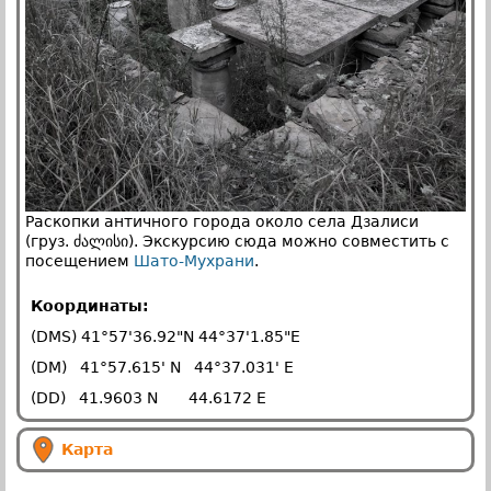
Раскопки античного города около села Дзалиси
(груз. ძალისი). Экскурсию сюда можно совместить с
посещением
Шато-Мухрани
.
Координаты:
(DMS) 41°57'36.92"N 44°37'1.85"E
(DM) 41°57.615' N 44°37.031' E
(DD) 41.9603 N 44.6172 E
Карта