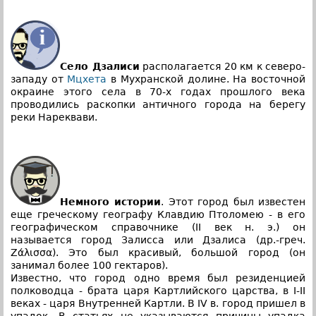
Село Дзалиси
располагается 20 км к северо-
западу от
Мцхета
в Мухранской долине. На восточной
окраине этого села в 70-х годах прошлого века
проводились раскопки античного города на берегу
реки Нареквави.
Немного истории
. Этот город был известен
еще греческому географу Клавдию Птоломею - в его
географическом справочнике (II век н. э.) он
называется город Залисса или Дзалиса (др.-греч.
Ζάλισσα). Это был красивый, большой город (он
занимал более 100 гектаров).
Известно, что город одно время был резиденцией
полководца - брата царя Картлийского царства, в I-II
веках - царя Внутренней Картли. В IV в. город пришел в
упадок. В статьях не указываются причины упадка