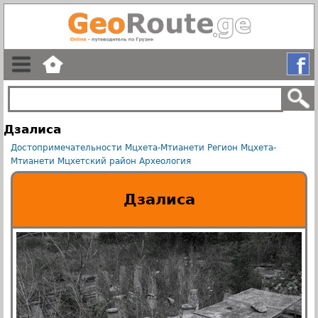
Дзалиса
Достопримечательности Мцхета-Мтианети
Регион Мцхета-
Мтианети
Мцхетский район
Археология
Дзалиса