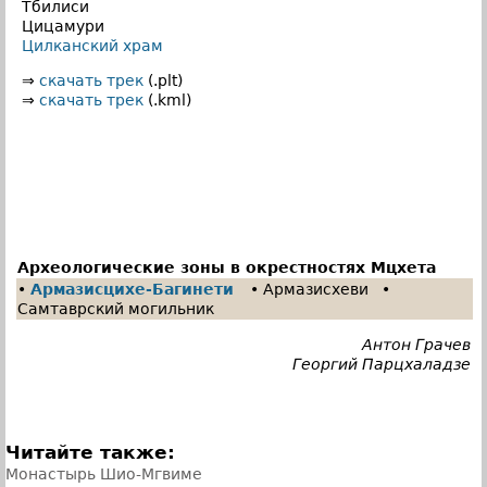
Тбилиси
Цицамури
Цилканский храм
⇒
скачать трек
(.plt)
⇒
скачать трек
(.kml)
Археологические зоны в окрестностях Мцхета
•
Армазисцихе-Багинети
• Армазисхеви •
Самтаврский могильник
Антон Грачев
Георгий Парцхаладзе
Читайте также:
Монастырь Шио-Мгвиме