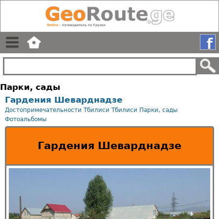
Парки, сады
Гардения Шеварднадзе
Достопримечательности Тбилиси
Тбилиси
Парки, сады
Фотоальбомы
Гардения Шеварднадзе