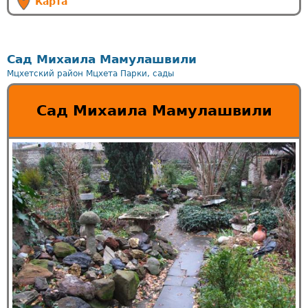
Карта
Сад Михаила Мамулашвили
Мцхетский район
Мцхета
Парки, сады
Сад Михаила Мамулашвили