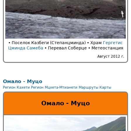
• Поселок Казбеги (Степанцминда) • Храм
Гергетис
Цминда Самеба
• Перевал Соберце • Метеостанция
Август 2012 г.
Омало - Муцо
Регион Кахети
Регион Мцхета-Мтианети
Маршруты
Карты
Омало - Муцо