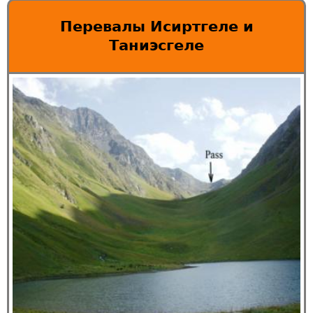
Перевалы Исиртгеле и
Таниэсгеле