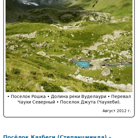
• Поселок Рошка • Долина реки Вуделаури • Перевал
Чаухи Северный • Поселок Джута (Чаухеби).
Август 2012 г.
Посёлок Казбеги (Степанцминда) –