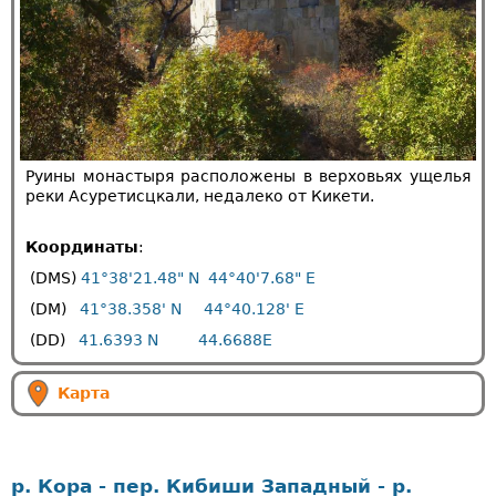
Руины монастыря расположены в верховьях ущелья
реки Асуретисцкали, недалеко от Кикети.
Координаты
:
(DMS)
41°38'21.48" N
44°40'7.68" E
(DM)
41°38.358' N
44°40.128' E
(DD)
41.6393 N
44.6688E
Карта
р. Кора - пер. Кибиши Западный - р.