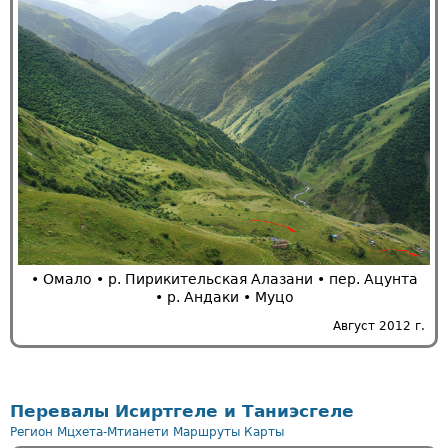
• Омало • р. Пирикительская Алазани • пер. Ацунта
• р. Андаки • Муцо
Август 2012 г.
Перевалы Исиртгеле и Таниэсгеле
Регион Мцхета-Мтианети
Маршруты
Карты