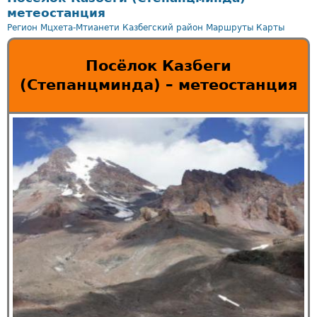
метеостанция
Регион Мцхета-Мтианети
Казбегский район
Маршруты
Карты
Посёлок Казбеги
(Степанцминда) – метеостанция