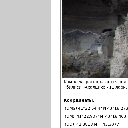
Комплекс располагается неда
Тбилиси→Ахалцихе - 11 лари,
Координаты
:
(DMS) 41°22'54.4" N 43°18'27.
(DM) 41°22.907' N 43°18.463'
(DD) 41.3818 N 43.3077