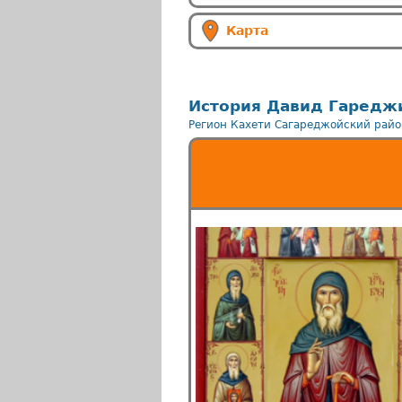
Карта
История Давид Гаредж
Регион Кахети
Сагареджойский райо