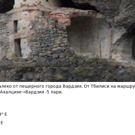
леко от пещерного города Вардзия.
От Тбилиси на маршрут
 Ахалцихе→Вардзия -5 лари.
8" E
 E