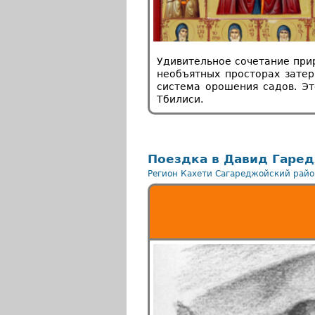
Удивительное сочетание при
необъятных просторах зате
система орошения садов. Э
Тбилиси.
Поездка в Давид Гаре
Регион Кахети
Сагареджойский райо