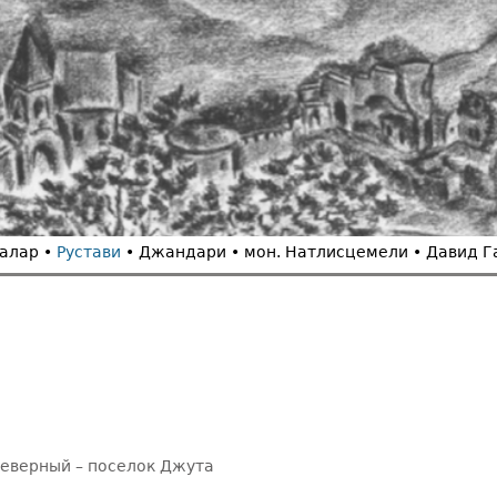
алар •
Рустави
• Джандари
• мон. Натлисцемели
• Давид 
Северный – поселок Джута