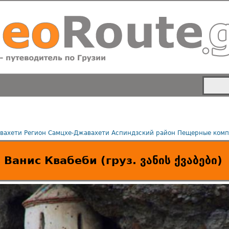
вахети
Регион Самцхе-Джавахети
Аспиндзский район
Пещерные комп
Ванис Квабеби (груз. ვანის ქვაბები)