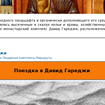
родного ландшафта и органически дополняющего его сред
рялись высеченные в скалах кельи и храмы, хозяйствен
то монастырский комплекс Давид Гареджи, расположенны
джи
н
Пещерные комплексы
Маршруты
Поездка в Давид Гареджи